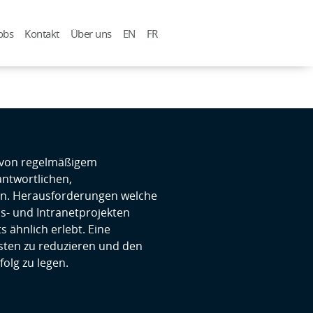
obs
Kontakt
Über uns
EN
FR
m von regelmäßigem
antwortlichen,
n. Herausforderungen welche
ns- und Intranetprojekten
 ähnlich erlebt. Eine
sten zu reduzieren und den
folg zu legen.