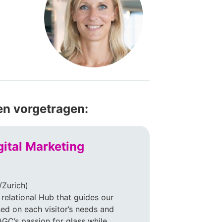
en vorgetragen:
gital Marketing
Zurich)
relational Hub that guides our
sed on each visitor’s needs and
GC’s passion for glass while