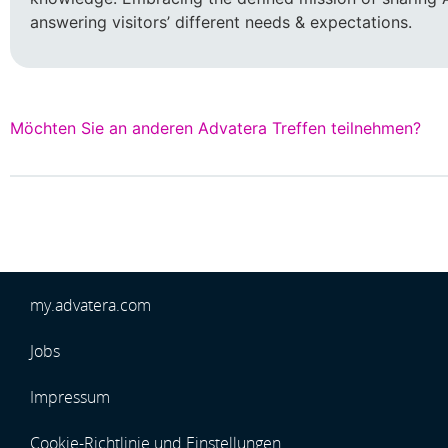
answering visitors’ different needs & expectations.
Möchten Sie an anderen Advatera Treffen teilnehmen?
my.advatera.com
Jobs
Impressum
Cookie-Richtlinie und Einstellungen