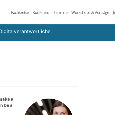
Fachkreise
Konferenz
Termine
Workshops & Vorträge
J
igitalverantwortliche.
 make a
an be a