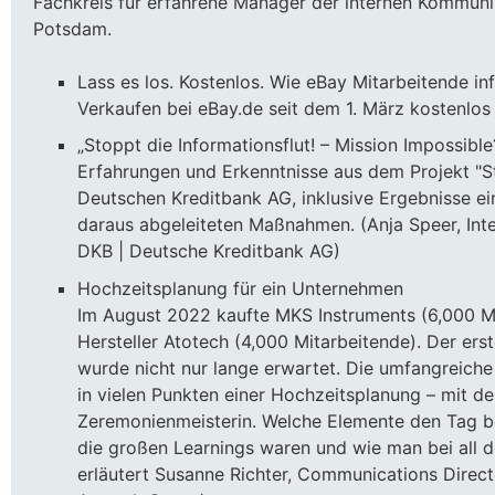
Fachkreis für erfahrene Manager der internen Kommuni
Potsdam.
Lass es los. Kostenlos. Wie eBay Mitarbeitende in
Verkaufen bei eBay.de seit dem 1. März kostenlos 
„Stoppt die Informationsflut! – Mission Impossible
Erfahrungen und Erkenntnisse aus dem Projekt "St
Deutschen Kreditbank AG, inklusive Ergebnisse e
daraus abgeleiteten Maßnahmen. (Anja Speer, In
DKB | Deutsche Kreditbank AG)
Hochzeitsplanung für ein Unternehmen
Im August 2022 kaufte MKS Instruments (6,000 M
Hersteller Atotech (4,000 Mitarbeitende). Der e
wurde nicht nur lange erwartet. Die umfangreiche
in vielen Punkten einer Hochzeitsplanung – mit d
Zeremonienmeisterin. Welche Elemente den Tag b
die großen Learnings waren und wie man bei all 
erläutert Susanne Richter, Communications Direc