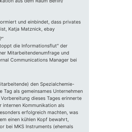
kation aus dem Raum Berlin/
formiert und einbindet, dass privates
ist, Katja Matznick, ebay
?“
oppt die Informationsflut" der
iner Mitarbeitendenumfrage und
ternal Communications Manager bei
itarbeitende) den Spezialchemie-
rste Tag als gemeinsames Unternehmen
 Vorbereitung dieses Tages erinnerte
er internen Kommunikation als
esonders erfolgreich machten, was
dem einen kühlen Kopf bewahrt,
tor bei MKS Instruments (ehemals